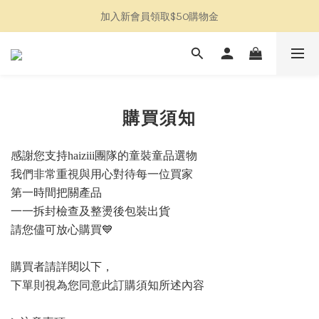
加入新會員領取$50購物金
加入新會員領取$50購物金
全館消費滿$2500免運
限定特惠連線加入LINE社群
加入新會員領取$50購物金
購買須知
感謝您支持haiziii團隊的童裝童品選物
我們非常重視與用心對待每一位買家
第一時間把關產品
一一拆封檢查及整燙後包裝出貨
請您儘可放心購買💙
購買者請詳閱以下，
下單則視為您同意此訂購須知所述內容