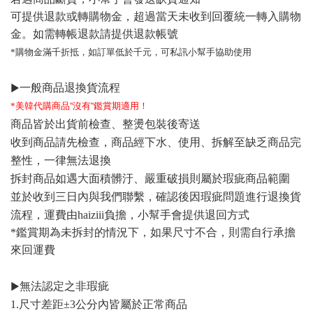
可提供退款或轉購物金，超過當天未收到回覆統一轉入購物
金。
如需轉帳退款請提供退款帳號
*購物金滿千折抵，如訂單低於千元，可私訊小幫手協助使用
▶
一般商品退換貨流程
*美韓代購商品''沒有''
鑑賞期適用！
商品皆於出貨前檢查、整燙包裝後寄送
收到商品請先檢查，商品經下水、使用、拆解至缺乏商品完
整性，一律無法退換
拆封商品如遇大面積髒汙、嚴重破損則屬於瑕疵商品範圍
並於收到三日內與我們聯繫，確認後因瑕疵問題進行退換貨
流程，運費由haiziii負擔，小幫手會提供退回方式
*
鑑賞期為未拆封的情況下，如果尺寸不合，則需自行承擔
來回運費
▶
無法認定之非瑕疵
1.尺寸差距±3公分內皆屬於正常商品